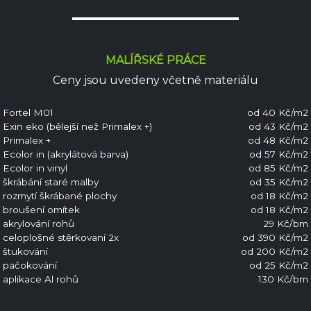
MALÍŘSKÉ PRÁCE
Ceny jsou uvedeny včetně materiálu
Fortel M01
od 40 Kč/m2
Exin eko (bělejší než Primalex +)
od 43 Kč/m2
Primalex +
od 48 Kč/m2
Ecolor in (akrylátová barva)
od 57 Kč/m2
Ecolor in vinyl
od 85 Kč/m2
škrábání staré malby
od 35 Kč/m2
rozmytí škrábané plochy
od 18 Kč/m2
broušení omítek
od 18 Kč/m2
akrylování rohů
29 Kč/bm
celoplošné stěrkovaní 2x
od 390 Kč/m2
štukování
od 200 Kč/m2
pačokování
od 25 Kč/m2
aplikace Al rohů
130 Kč/bm