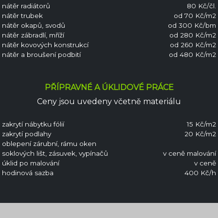
nátěr radiátorů
80 Kč/čl.
nátěr trubek
od 70 Kč/m2
nátěr okapů, svodů
od 300 Kč/bm
nátěr zábradlí, mříží
od 280 Kč/m2
nátěr kovových konstrukcí
od 260 Kč/m2
nátěr a broušení podbití
od 480 Kč/m2
PŘÍPRAVNÉ A ÚKLIDOVÉ PRÁCE
Ceny jsou uvedeny včetně materiálu
zakrytí nábytku fólií
15 Kč/m2
zakrytí podlahy
20 Kč/m2
oblepení zárubní, rámu oken
soklových lišt, zásuvek, vypínačů
v ceně malování
úklid po malování
v ceně
hodinová sazba
400 Kč/h