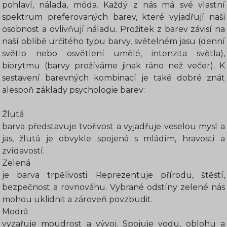
pohlaví, nálada, móda. Každý z nás má své vlastní
spektrum preferovaných barev, které vyjadřují naši
osobnost a ovlivňují náladu. Prožitek z barev závisí na
naší oblibě určitého typu barvy, světelném jasu (denní
světlo nebo osvětlení umělé, intenzita světla),
biorytmu (barvy prožíváme jinak ráno než večer). K
sestavení barevných kombinací je také dobré znát
alespoň základy psychologie barev:
Žlutá
barva představuje tvořivost a vyjadřuje veselou mysl a
jas, žlutá je obvykle spojená s mládím, hravostí a
zvídavostí.
Zelená
je barva trpělivosti. Reprezentuje přírodu, štěstí,
bezpečnost a rovnováhu. Vybrané odstíny zelené nás
mohou uklidnit a zároveň povzbudit.
Modrá
vyzařuje moudrost a vývoj. Spojuje vodu, oblohu a