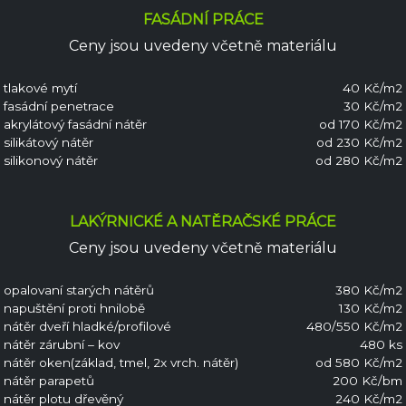
FASÁDNÍ PRÁCE
Ceny jsou uvedeny včetně materiálu
tlakové mytí
40 Kč/m2
fasádní penetrace
30 Kč/m2
akrylátový fasádní nátěr
od 170 Kč/m2
silikátový nátěr
od 230 Kč/m2
silikonový nátěr
od 280 Kč/m2
LAKÝRNICKÉ A NATĚRAČSKÉ PRÁCE
Ceny jsou uvedeny včetně materiálu
opalovaní starých nátěrů
380 Kč/m2
napuštění proti hnilobě
130 Kč/m2
nátěr dveří hladké/profilové
480/550 Kč/m2
nátěr zárubní – kov
480 ks
nátěr oken(základ, tmel, 2x vrch. nátěr)
od 580 Kč/m2
nátěr parapetů
200 Kč/bm
nátěr plotu dřevěný
240 Kč/m2