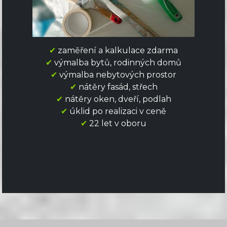
✔
zaměření a kalkulace zdarma
✔
výmalba bytů, rodinných domů
✔
výmalba nebytových prostor
✔
nátěry fasád, střech
✔
nátěry oken, dveří, podlah
✔
úklid po realizaci v ceně
✔
22 let v oboru